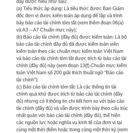
đây được hiểu như sau:
(a) Tiêu thức áp dụng: Là tiêu thức được Ban Giám
đốc đơn vị được kiểm toán áp dụng để lập và trình
bày báo cáo tài chính tóm tắt (xem thêm đoạn 06(a)
và A3 – A7 Chuẩn mực này);
(b) Báo cáo tài chính (đầy đủ) được kiểm toán: Là bộ
báo cáo tài chính đầy đủ đã được kiểm toán viên
kiểm toán theo các chuẩn mực kiểm toán Việt Nam
và báo cáo tài chính tóm tắt được trích từ báo cáo tài
chính (đầy đủ) này (xem đoạn 13(f) Chuẩn mực kiểm
toán Việt Nam số 200 giải thích thuật ngữ “Báo cáo
tài chính”);
(c) Báo cáo tài chính tóm tắt: Là các thông tin tài
chính quá khứ được trích từ báo cáo tài chính (đầy
đủ) nhưng có ít thông tin chi tiết hơn so với báo cáo
tài chính (đầy đủ) và vẫn được trình bày theo cấu trúc
nhất quán với báo cáo tài chính (đầy đủ), thể hiện
các nguồn lực hoặc nghĩa vụ kinh tế của đơn vị tại
cùng một thời điểm hoặc trong cùng một thời kỳ (xem