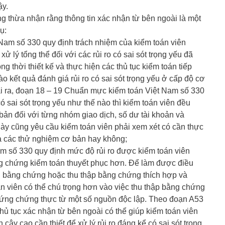
ậy.
 thừa nhận rằng thông tin xác nhận từ bên ngoài là một
ụ:
Nam số 330 quy định trách nhiệm của kiểm toán viên
xử lý tổng thể đối với các rủi ro có sai sót trọng yếu đã
g thời thiết kế và thực hiện các thủ tục kiểm toán tiếp
ào kết quả đánh giá rủi ro có sai sót trọng yếu ở cấp độ cơ
oài ra, đoạn 18 – 19 Chuẩn mực kiểm toán Việt Nam số 330
có sai sót trọng yếu như thế nào thì kiểm toán viên đều
 bản đối với từng nhóm giao dịch, số dư tài khoản và
này cũng yêu cầu kiểm toán viên phải xem xét có cần thực
là các thử nghiệm cơ bản hay không;
m số 330 quy định mức độ rủi ro được kiểm toán viên
ng chứng kiểm toán thuyết phục hơn. Để làm được điều
ng bằng chứng hoặc thu thập bằng chứng thích hợp và
oán viên có thể chú trọng hơn vào việc thu thập bằng chứng
chứng chứng thực từ một số nguồn độc lập. Theo đoạn A53
ủ tục xác nhận từ bên ngoài có thể giúp kiểm toán viên
cậy cao cần thiết để xử lý rủi ro đáng kể có sai sót trọng