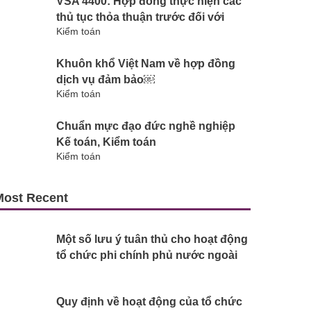
VSA 4400: Hợp đồng thực hiện các
thủ tục thỏa thuận trước đối với
Kiểm toán
thông tin tài chính
Khuôn khổ Việt Nam về hợp đồng
dịch vụ đảm bảo￼
Kiểm toán
Chuẩn mực đạo đức nghề nghiệp
Kế toán, Kiểm toán
Kiểm toán
Most Recent
Một số lưu ý tuân thủ cho hoạt động
tổ chức phi chính phủ nước ngoài
tại VN từ 1.11.2022
Quy định về hoạt động của tổ chức