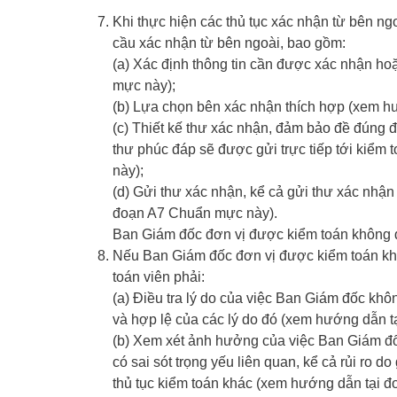
Khi thực hiện các thủ tục xác nhận từ bên ngo
cầu xác nhận từ bên ngoài, bao gồm:
(a) Xác định thông tin cần được xác nhận h
mực này);
(b) Lựa chọn bên xác nhận thích hợp (xem h
(c) Thiết kế thư xác nhận, đảm bảo đề đúng đ
thư phúc đáp sẽ được gửi trực tiếp tới kiểm
này);
(d) Gửi thư xác nhận, kể cả gửi thư xác nhận
đoạn A7 Chuẩn mực này).
Ban Giám đốc đơn vị được kiểm toán không đ
Nếu Ban Giám đốc đơn vị được kiểm toán khô
toán viên phải:
(a) Điều tra lý do của việc Ban Giám đốc khô
và hợp lệ của các lý do đó (xem hướng dẫn 
(b) Xem xét ảnh hưởng của việc Ban Giám đốc
có sai sót trọng yếu liên quan, kể cả rủi ro do
thủ tục kiểm toán khác (xem hướng dẫn tại 