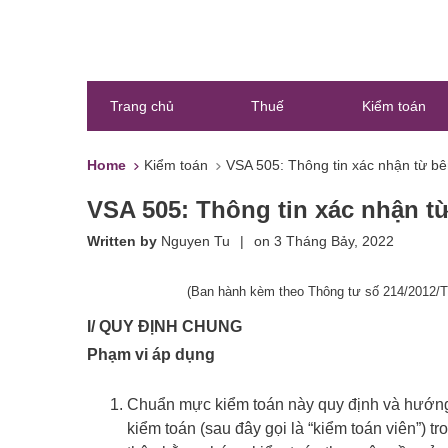
Trang chủ
Thuế
Kiểm toán
Home
Kiểm toán
VSA 505: Thông tin xác nhận từ bê
VSA 505: Thông tin xác nhận t
Written by
Nguyen Tu
|
on
3 Tháng Bảy, 2022
(Ban hành kèm theo Thông tư số 214/2012/T
I/ QUY ĐỊNH CHUNG
Phạm vi áp dụng
Chuẩn mực kiểm toán này quy định và hướng
kiểm toán (sau đây gọi là “kiểm toán viên”) t