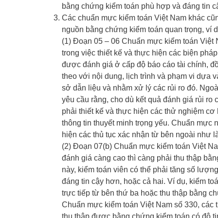
bằng chứng kiểm toán phù hợp và đáng tin c
Các chuẩn mực kiểm toán Việt Nam khác cũng
nguồn bằng chứng kiểm toán quan trọng, ví d
(1) Đoạn 05 – 06 Chuẩn mực kiểm toán Việt 
trong việc thiết kế và thực hiện các biện pháp 
được đánh giá ở cấp độ báo cáo tài chính, đồn
theo với nội dung, lịch trình và phạm vi dựa v
sở dẫn liệu và nhằm xử lý các rủi ro đó. Ng
yêu cầu rằng, cho dù kết quả đánh giá rủi ro 
phải thiết kế và thực hiện các thử nghiệm cơ
thông tin thuyết minh trọng yếu. Chuẩn mực 
hiện các thủ tục xác nhận từ bên ngoài như 
(2) Đoạn 07(b) Chuẩn mực kiểm toán Việt Na
đánh giá càng cao thì càng phải thu thập bằ
này, kiểm toán viên có thể phải tăng số lượ
đáng tin cậy hơn, hoặc cả hai. Ví dụ, kiểm t
trực tiếp từ bên thứ ba hoặc thu thập bằng 
Chuẩn mực kiểm toán Việt Nam số 330, các th
thu thập được bằng chứng kiểm toán có độ tin 