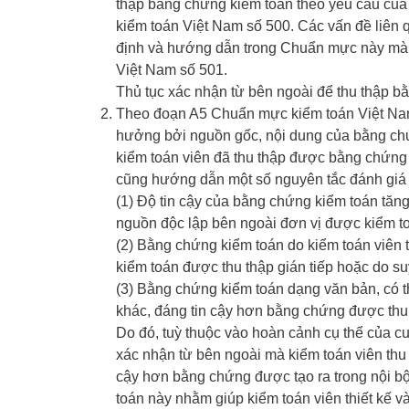
thập bằng chứng kiểm toán theo yêu cầu củ
kiểm toán Việt Nam số 500. Các vấn đề liên 
định và hướng dẫn trong Chuẩn mực này mà
Việt Nam số 501.
Thủ tục xác nhận từ bên ngoài để thu thập b
Theo đoạn A5 Chuẩn mực kiểm toán Việt Nam 
hưởng bởi nguồn gốc, nội dung của bằng ch
kiểm toán viên đã thu thập được bằng chứn
cũng hướng dẫn một số nguyên tắc đánh giá 
(1) Độ tin cậy của bằng chứng kiểm toán tăn
nguồn độc lập bên ngoài đơn vị được kiểm t
(2) Bằng chứng kiểm toán do kiểm toán viên t
kiểm toán được thu thập gián tiếp hoặc do su
(3) Bằng chứng kiểm toán dạng văn bản, có th
khác, đáng tin cậy hơn bằng chứng được thu 
Do đó, tuỳ thuộc vào hoàn cảnh cụ thể của c
xác nhận từ bên ngoài mà kiểm toán viên thu 
cậy hơn bằng chứng được tạo ra trong nội b
toán này nhằm giúp kiểm toán viên thiết kế và