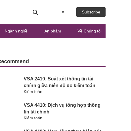
Subscribe
Ngành nghề
Ấn phẩm
Về Chúng tôi
Recommend
VSA 2410: Soát xét thông tin tài
chính giữa niên độ do kiểm toán
Kiểm toán
viên độc lập của đơn vị thực hiện
VSA 4410: Dịch vụ tổng hợp thông
tin tài chính
Kiểm toán