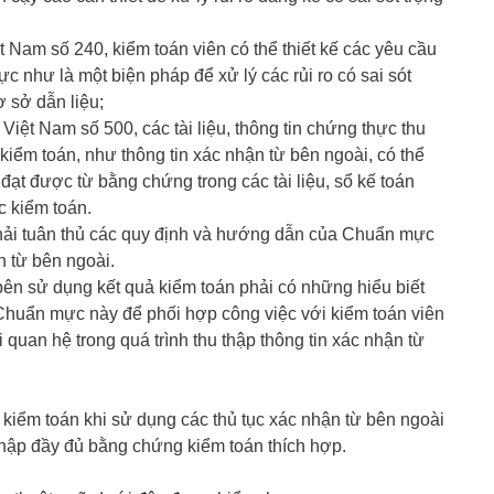
Nam số 240, kiểm toán viên có thể thiết kế các yêu cầu
c như là một biện pháp để xử lý các rủi ro có sai sót
ơ sở dẫn liệu;
ệt Nam số 500, các tài liệu, thông tin chứng thực thu
iểm toán, như thông tin xác nhận từ bên ngoài, có thể
ạt được từ bằng chứng trong các tài liệu, sổ kế toán
c kiểm toán.
hải tuân thủ các quy định và hướng dẫn của Chuẩn mực
n từ bên ngoài.
ên sử dụng kết quả kiểm toán phải có những hiểu biết
Chuẩn mực này để phối hợp công việc với kiểm toán viên
quan hệ trong quá trình thu thập thông tin xác nhận từ
 kiểm toán khi sử dụng các thủ tục xác nhận từ bên ngoài
u thập đầy đủ bằng chứng kiểm toán thích hợp.