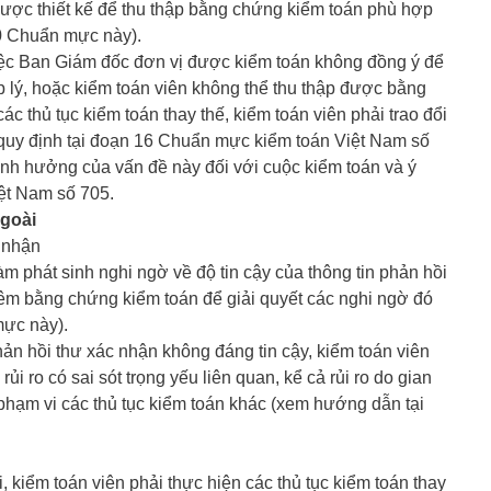
 được thiết kế để thu thập bằng chứng kiểm toán phù hợp
0 Chuẩn mực này).
việc Ban Giám đốc đơn vị được kiểm toán không đồng ý để
p lý, hoặc kiểm toán viên không thể thu thập được bằng
c thủ tục kiểm toán thay thế, kiểm toán viên phải trao đổi
 quy định tại đoạn 16 Chuẩn mực kiểm toán Việt Nam số
ảnh hưởng của vấn đề này đối với cuộc kiểm toán và ý
ệt Nam số 705.
ngoài
c nhận
àm phát sinh nghi ngờ về độ tin cậy của thông tin phản hồi
thêm bằng chứng kiểm toán để giải quyết các nghi ngờ đó
ực này).
hản hồi thư xác nhận không đáng tin cậy, kiểm toán viên
i ro có sai sót trọng yếu liên quan, kể cả rủi ro do gian
 phạm vi các thủ tục kiểm toán khác (xem hướng dẫn tại
kiểm toán viên phải thực hiện các thủ tục kiểm toán thay