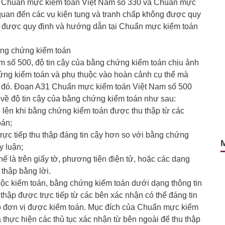
a Chuẩn mực kiểm toán Việt Nam số 330 và Chuẩn mực
quan đến các vụ kiện tụng và tranh chấp không được quy
 được quy định và hướng dẫn tại Chuẩn mực kiểm toán
ằng chứng kiểm toán
số 500, độ tin cậy của bằng chứng kiểm toán chịu ảnh
ứng kiểm toán và phụ thuộc vào hoàn cảnh cụ thể mà
g đó. Đoạn A31 Chuẩn mực kiểm toán Việt Nam số 500
về độ tin cậy của bằng chứng kiểm toán như sau:
g lên khi bằng chứng kiểm toán được thu thập từ các
oán;
rực tiếp thu thập đáng tin cậy hơn so với bằng chứng
y luận;
ể là trên giấy tờ, phương tiện điện tử, hoặc các dạng
thập bằng lời.
uộc kiểm toán, bằng chứng kiểm toán dưới dạng thông tin
thập được trực tiếp từ các bên xác nhận có thể đáng tin
ộ đơn vị được kiểm toán. Mục đích của Chuẩn mực kiểm
 thực hiện các thủ tục xác nhận từ bên ngoài để thu thập