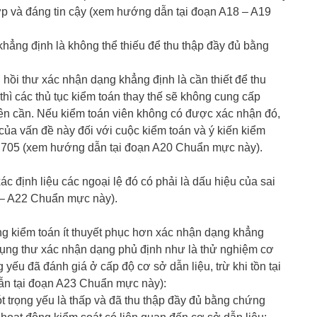
ợp và đáng tin cậy (xem hướng dẫn tại đoạn A18 – A19
ẳng định là không thể thiếu để thu thập đầy đủ bằng
hồi thư xác nhận dạng khẳng định là cần thiết để thu
hì các thủ tục kiểm toán thay thế sẽ không cung cấp
n cần. Nếu kiểm toán viên không có được xác nhận đó,
của vấn đề này đối với cuộc kiểm toán và ý kiến kiểm
 705 (xem hướng dẫn tại đoạn A20 Chuẩn mực này).
ác định liệu các ngoại lệ đó có phải là dấu hiệu của sai
 – A22 Chuẩn mực này).
 kiểm toán ít thuyết phục hơn xác nhận dạng khẳng
dụng thư xác nhận dạng phủ định như là thử nghiệm cơ
g yếu đã đánh giá ở cấp độ cơ sở dẫn liệu, trừ khi tồn tại
ẫn tại đoạn A23 Chuẩn mực này):
sót trọng yếu là thấp và đã thu thập đầy đủ bằng chứng