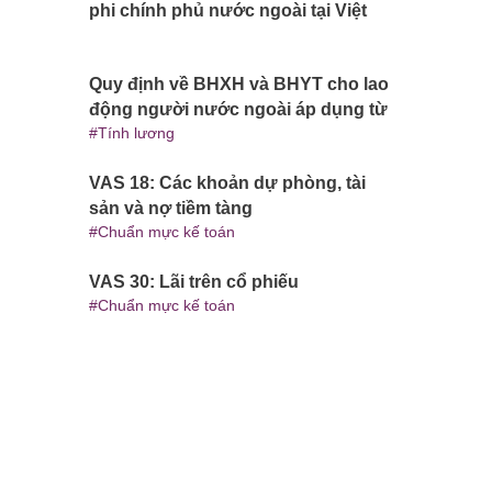
phi chính phủ nước ngoài tại Việt
Nam áp dụng 1.11.2022
Quy định về BHXH và BHYT cho lao
động người nước ngoài áp dụng từ
Tính lương
ngày 1/1/2022
VAS 18: Các khoản dự phòng, tài
sản và nợ tiềm tàng
Chuẩn mực kế toán
VAS 30: Lãi trên cổ phiếu
Chuẩn mực kế toán