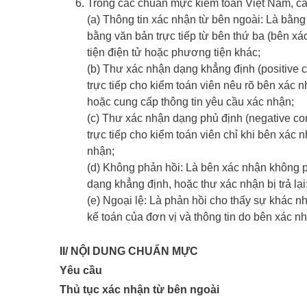
Trong các chuẩn mực kiểm toán Việt Nam, cá
(a) Thông tin xác nhận từ bên ngoài: Là bằn
bằng văn bản trực tiếp từ bên thứ ba (bên xác
tiện điện tử hoặc phương tiện khác;
(b) Thư xác nhận dạng khẳng định (positive 
trực tiếp cho kiểm toán viên nêu rõ bên xác 
hoặc cung cấp thông tin yêu cầu xác nhận;
(c) Thư xác nhận dạng phủ định (negative co
trực tiếp cho kiểm toán viên chỉ khi bên xác
nhận;
(d) Không phản hồi: Là bên xác nhận không 
dạng khẳng định, hoặc thư xác nhận bị trả lại
(e) Ngoại lệ: Là phản hồi cho thấy sự khác nh
kế toán của đơn vị và thông tin do bên xác n
II/ NỘI DUNG CHUẨN MỰC
Yêu cầu
Thủ tục xác nhận từ bên ngoài