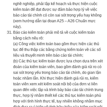
nghề nghiệp, phải lập kế hoạch và thực hiện cuộc
kiểm toán để đạt được sự đảm bảo hợp lý về việc
báo cáo tài chính có còn sai sót trọng yếu hay không
(xem hướng dẫn tại đoạn A25 – A26 Chuẩn mực
này).
Báo cáo kiểm toán phải mô tả về cuộc kiểm toán
bằng cách nêu rõ:
(a) Công việc kiểm toán bao gồm thực hiện các thủ
tục để thu thập các bằng chứng kiểm toán về các số
liệu và thuyết minh trên báo cáo tài chính;
(b) Các thủ tục kiểm toán được lựa chọn dựa trên xét
đoán của kiểm toán viên, bao gồm đánh giá rủi ro có
sai sót trọng yếu trong báo cáo tài chính, do gian lận
hoặc nhầm lẫn. Khi thực hiện đánh giá rủi ro, kiểm
toán viên xem xét kiểm soát nội bộ của đơn vị liên
quan đến việc lập và trình bày báo cáo tài chính trung
thực, hợp lý nhằm thiết kế các thủ tục kiểm toán phù
hợp với tình hình thực tế, tuy nhiên không nhằm mục
đích đưa ra ý kiến về tính hữu hiệu của kiểm soát nội