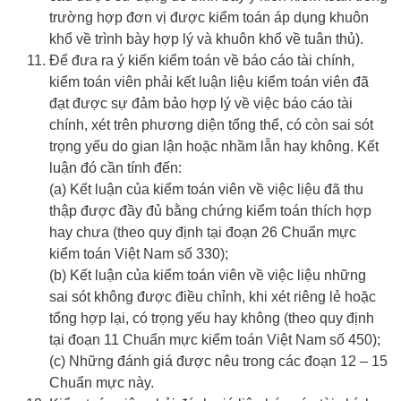
trường hợp đơn vị được kiểm toán áp dụng khuôn
khổ về trình bày hợp lý và khuôn khổ về tuân thủ).
Để đưa ra ý kiến kiểm toán về báo cáo tài chính,
kiểm toán viên phải kết luận liệu kiểm toán viên đã
đạt được sự đảm bảo hợp lý về việc báo cáo tài
chính, xét trên phương diện tổng thể, có còn sai sót
trọng yếu do gian lận hoặc nhầm lẫn hay không. Kết
luận đó cần tính đến:
(a) Kết luận của kiểm toán viên về việc liệu đã thu
thập được đầy đủ bằng chứng kiểm toán thích hợp
hay chưa (theo quy định tại đoạn 26 Chuẩn mực
kiểm toán Việt Nam số 330);
(b) Kết luận của kiểm toán viên về việc liệu những
sai sót không được điều chỉnh, khi xét riêng lẻ hoặc
tổng hợp lại, có trọng yếu hay không (theo quy định
tại đoạn 11 Chuẩn mực kiểm toán Việt Nam số 450);
(c) Những đánh giá được nêu trong các đoạn 12 – 15
Chuẩn mực này.