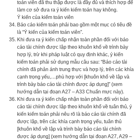
toán viên đã thu thập được là đầy đủ và thích hợp để
làm cơ sở đưa ra ý kiến kiểm toán hay không.
Ý kiến của kiểm toán viên
Báo cáo kiểm toán phải bao gồm một mục có tiêu đề
là “Ý kiến của kiểm toán viên”.
Khi đưa ra ý kiến chấp nhận toàn phần đối với báo
cáo tài chính được lập theo khuôn khổ về trình bày
hợp lý, trừ khi pháp luật có quy định khác, ý kiến
kiểm toán phải sử dụng mẫu câu sau: “Báo cáo tài
chính đã phản ánh trung thực và hợp lý, trên các khía
cạnh trọng yếu,…phù hợp với [khuôn khổ về lập và
trình bày báo cáo tài chính được áp dụng]” (xem
hướng dẫn tại đoạn A27 – A33 Chuẩn mực này).
Khi đưa ra ý kiến chấp nhận toàn phần đối với báo
cáo tài chính được lập theo khuôn khổ về tuân thủ, ý
kiến kiểm toán phải nêu rõ là báo cáo tài chính đã
được lập, trên các khía cạnh trọng yếu, tuân thủ
[khuôn khổ về lập và trình bày báo cáo tài chính
được áp dụng] (xem hướng dẫn tại đoạn A27, A29 –