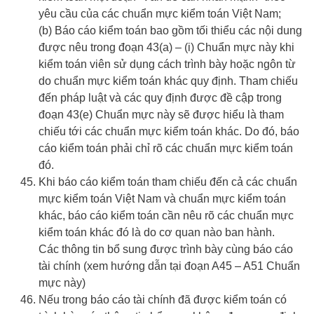
yêu cầu của các chuẩn mực kiểm toán Việt Nam;
(b) Báo cáo kiểm toán bao gồm tối thiểu các nội dung
được nêu trong đoạn 43(a) – (i) Chuẩn mực này khi
kiểm toán viên sử dụng cách trình bày hoặc ngôn từ
do chuẩn mực kiểm toán khác quy định. Tham chiếu
đến pháp luật và các quy định được đề cập trong
đoạn 43(e) Chuẩn mực này sẽ được hiểu là tham
chiếu tới các chuẩn mực kiểm toán khác. Do đó, báo
cáo kiểm toán phải chỉ rõ các chuẩn mực kiểm toán
đó.
Khi báo cáo kiểm toán tham chiếu đến cả các chuẩn
mực kiểm toán Việt Nam và chuẩn mực kiểm toán
khác, báo cáo kiểm toán cần nêu rõ các chuẩn mực
kiểm toán khác đó là do cơ quan nào ban hành.
Các thông tin bổ sung được trình bày cùng báo cáo
tài chính (xem hướng dẫn tại đoạn A45 – A51 Chuẩn
mực này)
Nếu trong báo cáo tài chính đã được kiểm toán có