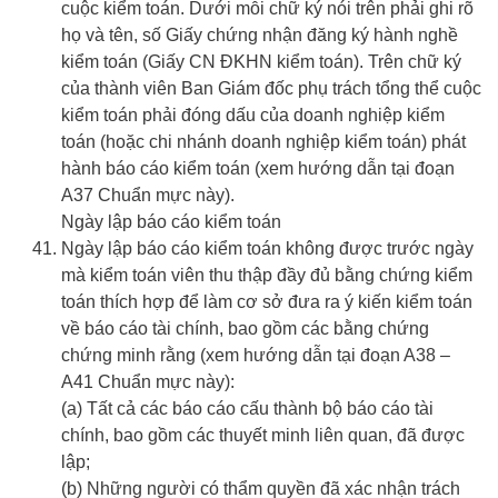
cuộc kiểm toán. Dưới mỗi chữ ký nói trên phải ghi rõ
họ và tên, số Giấy chứng nhận đăng ký hành nghề
kiểm toán (Giấy CN ĐKHN kiểm toán). Trên chữ ký
của thành viên Ban Giám đốc phụ trách tổng thể cuộc
kiểm toán phải đóng dấu của doanh nghiệp kiểm
toán (hoặc chi nhánh doanh nghiệp kiểm toán) phát
hành báo cáo kiểm toán (xem hướng dẫn tại đoạn
A37 Chuẩn mực này).
Ngày lập báo cáo kiểm toán
Ngày lập báo cáo kiểm toán không được trước ngày
mà kiểm toán viên thu thập đầy đủ bằng chứng kiểm
toán thích hợp để làm cơ sở đưa ra ý kiến kiểm toán
về báo cáo tài chính, bao gồm các bằng chứng
chứng minh rằng (xem hướng dẫn tại đoạn A38 –
A41 Chuẩn mực này):
(a) Tất cả các báo cáo cấu thành bộ báo cáo tài
chính, bao gồm các thuyết minh liên quan, đã được
lập;
(b) Những người có thẩm quyền đã xác nhận trách