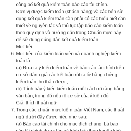
công bố kết quả kiểm toán báo cáo tài chính.
Đơn vị được kiểm toán (khách hàng) và các bên sử
dụng kết quả kiểm toán cần phải có các hiểu biết cần
thiết về nguyên tắc và thủ tục lập báo cáo kiểm toán
theo quy định và hướng dẫn trong Chuẩn mực này
để sử dụng đúng đắn kết quả kiểm toán.
Mục tiêu
Mục tiêu của kiểm toán viên và doanh nghiệp kiểm
toán là:
(a) Đưa ra ý kiến kiểm toán về báo cáo tài chính trên
cơ sở đánh giá các kết luận rút ra từ bằng chứng
kiểm toán thu thập được;
(b) Trình bày ý kiến kiểm toán một cách rõ ràng bằng
văn bản, trong đó nêu rõ cơ sở của ý kiến đó.
Giải thích thuật ngữ
Trong các chuẩn mực kiểm toán Việt Nam, các thuật
ngữ dưới đây được hiểu như sau:
(a) Báo cáo tài chính cho mục đích chung: Là báo
cáo tài chính được lập và trình bày theo khuôn khổ