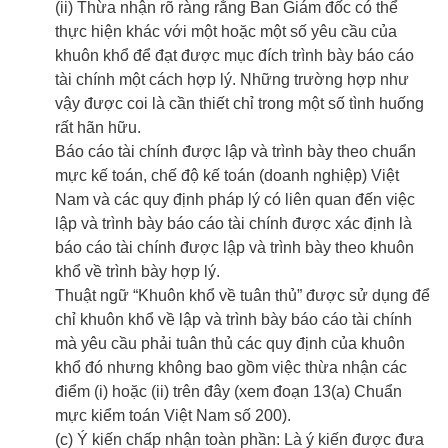
(ii) Thừa nhận rõ ràng rằng Ban Giám đốc có thể
thực hiện khác với một hoặc một số yêu cầu của
khuôn khổ để đạt được mục đích trình bày báo cáo
tài chính một cách hợp lý. Những trường hợp như
vậy được coi là cần thiết chỉ trong một số tình huống
rất hãn hữu.
Báo cáo tài chính được lập và trình bày theo chuẩn
mực kế toán, chế độ kế toán (doanh nghiệp) Việt
Nam và các quy định pháp lý có liên quan đến việc
lập và trình bày báo cáo tài chính được xác định là
báo cáo tài chính được lập và trình bày theo khuôn
khổ về trình bày hợp lý.
Thuật ngữ “Khuôn khổ về tuân thủ” được sử dụng để
chỉ khuôn khổ về lập và trình bày báo cáo tài chính
mà yêu cầu phải tuân thủ các quy định của khuôn
khổ đó nhưng không bao gồm việc thừa nhận các
điểm (i) hoặc (ii) trên đây (xem đoạn 13(a) Chuẩn
mực kiểm toán Việt Nam số 200).
(c) Ý kiến chấp nhận toàn phần: Là ý kiến được đưa